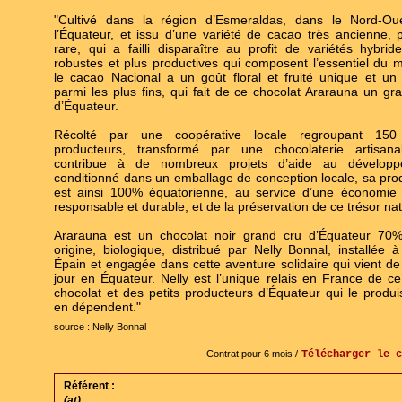
"Cultivé dans la région d’Esmeraldas, dans le Nord-Ou
l’Équateur, et issu d’une variété de cacao très ancienne, 
rare, qui a failli disparaître au profit de variétés hybrid
robustes et plus productives qui composent l’essentiel du 
le cacao Nacional a un goût floral et fruité unique et u
parmi les plus fins, qui fait de ce chocolat Ararauna un gr
d’Équateur.
Récolté par une coopérative locale regroupant 150 
producteurs, transformé par une chocolaterie artisana
contribue à de nombreux projets d’aide au développ
conditionné dans un emballage de conception locale, sa pro
est ainsi 100% équatorienne, au service d’une économie 
responsable et durable, et de la préservation de ce trésor nat
Ararauna est un chocolat noir grand cru d’Équateur 70%
origine, biologique, distribué par Nelly Bonnal, installée à
Épain et engagée dans cette aventure solidaire qui vient de 
jour en Équateur. Nelly est l’unique relais en France de c
chocolat et des petits producteurs d’Équateur qui le produi
en dépendent."
source : Nelly Bonnal
Contrat pour 6 mois /
Télécharger le c
Référent :
(at)